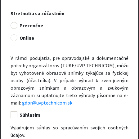
Stretnutia sa zúčastním
Prezenčne
Online
V rámci podujatia, pre spravodajské a dokumentačné
potreby organizátorov (TUKE/UVP TECHNICOM), môžu
byť vyhotovené obrazové snímky týkajúce sa fyzickej
osoby (účastníka). V prípade výhrad k zverejneným
obrazovým snímkam a obrazovým a zvukovým
záznamom si uplatňujte tieto výhrady písomne na e-
mail:
gdpr@uvptechnicom.sk
Súhlasím
Vyjadrujem súhlas so spracúvaním svojich osobných
údajov.