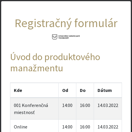
Registračný formulár
Úvod do produktového
manažmentu
Kde
Od
Do
Dátum
001 Konferenčná
14:00
16:00
14.03.2022
miestnosť
Online
14:00
16:00
14.03.2022